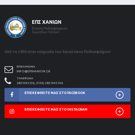
ΕΠΣ ΧΑΝΊΩΝ
Ένωση Ποδοσφαιρικών
Σωματίων Χανίων
Από το 1950 στην υπηρεσία του Χανιώτικου Ποδοσφαίρου!
ΕΠΙΚΟΙΝΩΝΊΑ
INFO@EPSHANION.GR
ΤΗΛΈΦΩΝΑ
2821045106, (FAX) 2821045106
ΕΠΙΣΚΕΦΘΕΊΤΕ ΜΑΣ ΣΤΟ FACEBOOK
ΕΠΙΣΚΕΦΘΕΊΤΕ ΜΑΣ ΣΤΟ INSTAGRAM