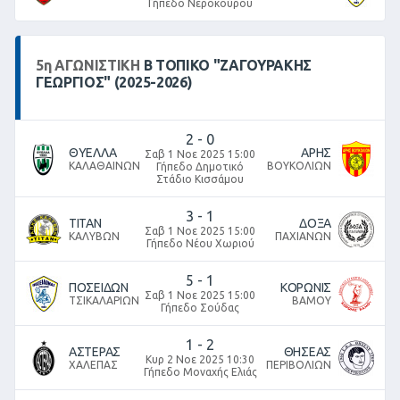
Γήπεδο Νεροκούρου
5
η
ΑΓΩΝΙΣΤΙΚΉ
Β ΤΟΠΙΚΌ "ΖΑΓΟΥΡΑΚΗΣ
ΓΕΩΡΓΙΟΣ" (2025-2026)
2
-
0
ΘΥΕΛΛΑ
ΑΡΗΣ
Σαβ 1 Νοε 2025 15:00
ΚΑΛΑΘΑΙΝΩΝ
ΒΟΥΚΟΛΙΩΝ
Γήπεδο Δημοτικό
Στάδιο Κισσάμου
3
-
1
ΤΙΤΑΝ
ΔΟΞΑ
Σαβ 1 Νοε 2025 15:00
ΚΑΛΥΒΩΝ
ΠΑΧΙΑΝΩΝ
Γήπεδο Νέου Χωριού
5
-
1
ΠΟΣΕΙΔΩΝ
ΚΟΡΩΝΙΣ
Σαβ 1 Νοε 2025 15:00
ΤΣΙΚΑΛΑΡΙΩΝ
ΒΑΜΟΥ
Γήπεδο Σούδας
1
-
2
ΑΣΤΕΡΑΣ
ΘΗΣΕΑΣ
Κυρ 2 Νοε 2025 10:30
ΧΑΛΕΠΑΣ
ΠΕΡΙΒΟΛΙΩΝ
Γήπεδο Μοναχής Ελιάς