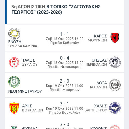
3
η
ΑΓΩΝΙΣΤΙΚΉ
Β ΤΟΠΙΚΌ "ΖΑΓΟΥΡΑΚΗΣ
ΓΕΩΡΓΙΟΣ" (2025-2026)
1
-
1
ΙΚΑΡΟΣ
Σαβ 18 Οκτ 2025 16:00
ΜΟΥΡΝΙΩΝ
ΕΝΩΣΗ
Γήπεδο Καθιανών
ΘΥΕΛΛΑ ΚΑΜΙΝΙΑ
0
-
4
ΤΑΛΩΣ
ΘΗΣΕΑΣ
Σαβ 18 Οκτ 2025 19:00
ΣΥΡΙΛΙΟΥ
ΠΕΡΙΒΟΛΙΩΝ
Γήπεδο Νεροκούρου
2
-
0
ΔΟΞΑ
Κυρ 19 Οκτ 2025 11:00
ΠΑΧΙΑΝΩΝ
Γήπεδο Μουρνιών
ΝΕΟΙ ΜΙΝΩΤΑΥΡΟΥ
3
-
1
ΑΡΗΣ
ΧΑΛΗΣ
Κυρ 19 Οκτ 2025 11:00
ΒΟΥΚΟΛΙΩΝ
ΒΑΡΥΠΕΤΡΟΥ
Γήπεδο Βουκολιών
3
-
0
ΘΥΕΛΛΑ
ΚΟΡΩΝΙΣ