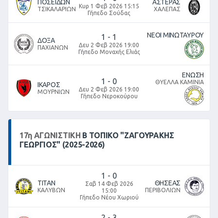
ΠΟΣΕΙΔΩΝ
ΑΣΤΕΡΑΣ
Κυρ 1 Φεβ 2026 15:15
ΤΣΙΚΑΛΑΡΙΩΝ
ΧΑΛΕΠΑΣ
Γήπεδο Σούδας
ΝΕΟΙ ΜΙΝΩΤΑΥΡΟΥ
1
-
1
ΔΟΞΑ
Δευ 2 Φεβ 2026 19:00
ΠΑΧΙΑΝΩΝ
Γήπεδο Μοναχής Ελιάς
ΕΝΩΣΗ
1
-
0
ΘΥΕΛΛΑ ΚΑΜΙΝΙΑ
ΙΚΑΡΟΣ
Δευ 2 Φεβ 2026 19:00
ΜΟΥΡΝΙΩΝ
Γήπεδο Νεροκούρου
17
η
ΑΓΩΝΙΣΤΙΚΉ
Β ΤΟΠΙΚΌ "ΖΑΓΟΥΡΑΚΗΣ
ΓΕΩΡΓΙΟΣ" (2025-2026)
1
-
0
ΤΙΤΑΝ
ΘΗΣΕΑΣ
Σαβ 14 Φεβ 2026
ΚΑΛΥΒΩΝ
ΠΕΡΙΒΟΛΙΩΝ
15:00
Γήπεδο Νέου Χωριού
2
-
3