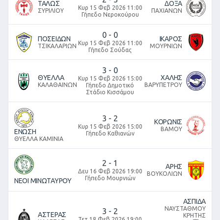
ΤΑΛΩΣ
ΔΟΞΑ
Κυρ 15 Φεβ 2026 11:00
ΣΥΡΙΛΙΟΥ
ΠΑΧΙΑΝΩΝ
Γήπεδο Νεροκούρου
0
-
0
ΠΟΣΕΙΔΩΝ
ΙΚΑΡΟΣ
Κυρ 15 Φεβ 2026 11:00
ΤΣΙΚΑΛΑΡΙΩΝ
ΜΟΥΡΝΙΩΝ
Γήπεδο Σούδας
3
-
0
ΘΥΕΛΛΑ
ΧΑΛΗΣ
Κυρ 15 Φεβ 2026 15:00
ΚΑΛΑΘΑΙΝΩΝ
ΒΑΡΥΠΕΤΡΟΥ
Γήπεδο Δημοτικό
Στάδιο Κισσάμου
3
-
2
ΚΟΡΩΝΙΣ
Κυρ 15 Φεβ 2026 15:00
ΒΑΜΟΥ
ΕΝΩΣΗ
Γήπεδο Καθιανών
ΘΥΕΛΛΑ ΚΑΜΙΝΙΑ
2
-
1
ΑΡΗΣ
Δευ 16 Φεβ 2026 19:00
ΒΟΥΚΟΛΙΩΝ
Γήπεδο Μουρνιών
ΝΕΟΙ ΜΙΝΩΤΑΥΡΟΥ
ΑΣΠΙΔΑ
ΝΑΥΣΤΑΘΜΟΥ
3
-
2
ΑΣΤΕΡΑΣ
ΚΡΗΤΗΣ
Τετ 18 Φεβ 2026 19:00