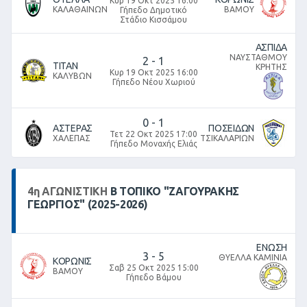
Κυρ 19 Οκτ 2025 16:00
ΚΑΛΑΘΑΙΝΩΝ
ΒΑΜΟΥ
Γήπεδο Δημοτικό
Στάδιο Κισσάμου
ΑΣΠΙΔΑ
ΝΑΥΣΤΑΘΜΟΥ
2
-
1
ΤΙΤΑΝ
ΚΡΗΤΗΣ
Κυρ 19 Οκτ 2025 16:00
ΚΑΛΥΒΩΝ
Γήπεδο Νέου Χωριού
0
-
1
ΑΣΤΕΡΑΣ
ΠΟΣΕΙΔΩΝ
Τετ 22 Οκτ 2025 17:00
ΧΑΛΕΠΑΣ
ΤΣΙΚΑΛΑΡΙΩΝ
Γήπεδο Μοναχής Ελιάς
4
η
ΑΓΩΝΙΣΤΙΚΉ
Β ΤΟΠΙΚΌ "ΖΑΓΟΥΡΑΚΗΣ
ΓΕΩΡΓΙΟΣ" (2025-2026)
ΕΝΩΣΗ
3
-
5
ΘΥΕΛΛΑ ΚΑΜΙΝΙΑ
ΚΟΡΩΝΙΣ
Σαβ 25 Οκτ 2025 15:00
ΒΑΜΟΥ
Γήπεδο Βάμου