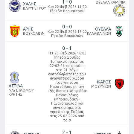
1
-
0
ΘΥΕΛΛΑ ΚΑΜΙΝΙΑ
ΧΑΛΗΣ
Κυρ 22 Φεβ 2026 11:00
ΒΑΡΥΠΕΤΡΟΥ
Γήπεδο Βαρυπέτρου
0
-
0
ΑΡΗΣ
ΘΥΕΛΛΑ
Κυρ 22 Φεβ 2026 15:00
ΒΟΥΚΟΛΙΩΝ
ΚΑΛΑΘΑΙΝΩΝ
Γήπεδο Βουκολιών
0
-
1
Τετ 25 Φεβ 2026 16:00
Γήπεδο Σούδας
Το παιχνίδι ξεκίνησε
22-02-26 και διεκόπη
στο 21' λόγω
ακαταλληλότητας του
αγωνιστικού χώρου
ΙΚΑΡΟΣ
του γηπέδου
ΑΣΠΙΔΑ
ΜΟΥΡΝΙΩΝ
Ναυστάθμου με την
ΝΑΥΣΤΑΘΜΟΥ
εξής διαιτητική τριάδα:
ΚΡΗΤΗΣ
Γιαννουλάκης
(Μπραουδάκη -
Παναγόπουλος) και
συνεχίστηκε στο
γήπεδο της Σούδας
στις 25-02-2026 από
το σ
2
-
1