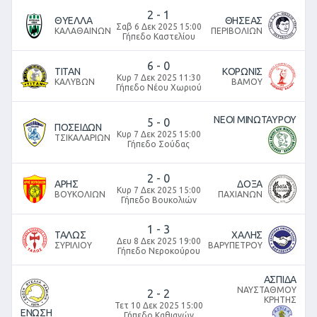
2
-
1
ΘΥΕΛΛΑ
ΘΗΣΕΑΣ
Σαβ 6 Δεκ 2025 15:00
ΚΑΛΑΘΑΙΝΩΝ
ΠΕΡΙΒΟΛΙΩΝ
Γήπεδο Καστελίου
6
-
0
ΤΙΤΑΝ
ΚΟΡΩΝΙΣ
Κυρ 7 Δεκ 2025 11:30
ΚΑΛΥΒΩΝ
ΒΑΜΟΥ
Γήπεδο Νέου Χωριού
ΝΕΟΙ ΜΙΝΩΤΑΥΡΟΥ
5
-
0
ΠΟΣΕΙΔΩΝ
Κυρ 7 Δεκ 2025 15:00
ΤΣΙΚΑΛΑΡΙΩΝ
Γήπεδο Σούδας
2
-
0
ΑΡΗΣ
ΔΟΞΑ
Κυρ 7 Δεκ 2025 15:00
ΒΟΥΚΟΛΙΩΝ
ΠΑΧΙΑΝΩΝ
Γήπεδο Βουκολιών
1
-
3
ΤΑΛΩΣ
ΧΑΛΗΣ
Δευ 8 Δεκ 2025 19:00
ΣΥΡΙΛΙΟΥ
ΒΑΡΥΠΕΤΡΟΥ
Γήπεδο Νεροκούρου
ΑΣΠΙΔΑ
ΝΑΥΣΤΑΘΜΟΥ
2
-
2
ΚΡΗΤΗΣ
Τετ 10 Δεκ 2025 15:00
ΕΝΩΣΗ
Γήπεδο Καθιανών