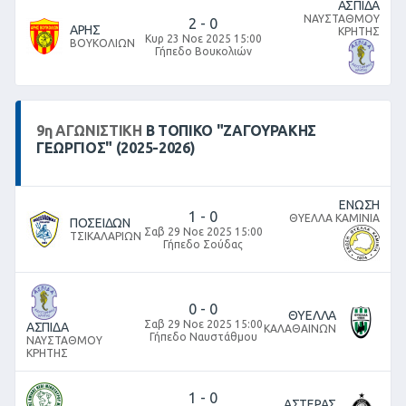
ΑΣΠΙΔΑ
ΝΑΥΣΤΑΘΜΟΥ
2
-
0
ΑΡΗΣ
ΚΡΗΤΗΣ
Κυρ 23 Νοε 2025 15:00
ΒΟΥΚΟΛΙΩΝ
Γήπεδο Βουκολιών
9
η
ΑΓΩΝΙΣΤΙΚΉ
Β ΤΟΠΙΚΌ "ΖΑΓΟΥΡΑΚΗΣ
ΓΕΩΡΓΙΟΣ" (2025-2026)
ΕΝΩΣΗ
1
-
0
ΘΥΕΛΛΑ ΚΑΜΙΝΙΑ
ΠΟΣΕΙΔΩΝ
Σαβ 29 Νοε 2025 15:00
ΤΣΙΚΑΛΑΡΙΩΝ
Γήπεδο Σούδας
0
-
0
ΘΥΕΛΛΑ
Σαβ 29 Νοε 2025 15:00
ΑΣΠΙΔΑ
ΚΑΛΑΘΑΙΝΩΝ
Γήπεδο Ναυστάθμου
ΝΑΥΣΤΑΘΜΟΥ
ΚΡΗΤΗΣ
1
-
0
ΑΣΤΕΡΑΣ