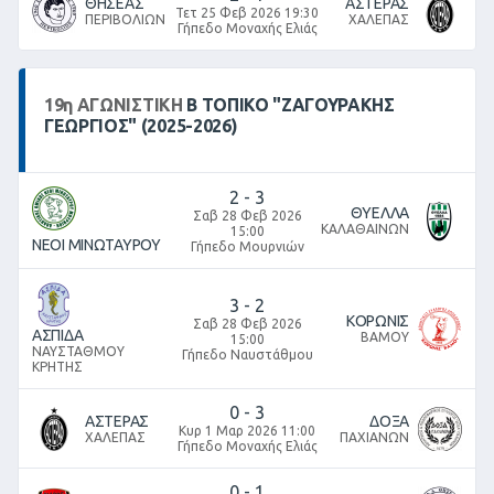
ΘΗΣΕΑΣ
ΑΣΤΕΡΑΣ
Τετ 25 Φεβ 2026 19:30
ΠΕΡΙΒΟΛΙΩΝ
ΧΑΛΕΠΑΣ
Γήπεδο Μοναχής Ελιάς
19
η
ΑΓΩΝΙΣΤΙΚΉ
Β ΤΟΠΙΚΌ "ΖΑΓΟΥΡΑΚΗΣ
ΓΕΩΡΓΙΟΣ" (2025-2026)
2
-
3
ΘΥΕΛΛΑ
Σαβ 28 Φεβ 2026
ΚΑΛΑΘΑΙΝΩΝ
15:00
ΝΕΟΙ ΜΙΝΩΤΑΥΡΟΥ
Γήπεδο Μουρνιών
3
-
2
ΚΟΡΩΝΙΣ
Σαβ 28 Φεβ 2026
ΑΣΠΙΔΑ
ΒΑΜΟΥ
15:00
ΝΑΥΣΤΑΘΜΟΥ
Γήπεδο Ναυστάθμου
ΚΡΗΤΗΣ
0
-
3
ΑΣΤΕΡΑΣ
ΔΟΞΑ
Κυρ 1 Μαρ 2026 11:00
ΧΑΛΕΠΑΣ
ΠΑΧΙΑΝΩΝ
Γήπεδο Μοναχής Ελιάς
0
-
1