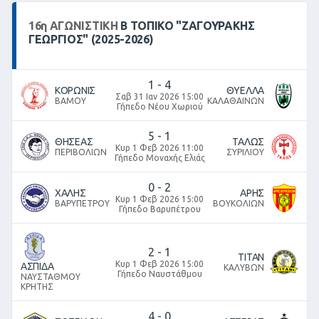
16
η
ΑΓΩΝΙΣΤΙΚΉ
Β ΤΟΠΙΚΌ "ΖΑΓΟΥΡΑΚΗΣ
ΓΕΩΡΓΙΟΣ" (2025-2026)
1
-
4
ΚΟΡΩΝΙΣ
ΘΥΕΛΛΑ
Σαβ 31 Ιαν 2026 15:00
ΒΑΜΟΥ
ΚΑΛΑΘΑΙΝΩΝ
Γήπεδο Νέου Χωριού
5
-
1
ΘΗΣΕΑΣ
ΤΑΛΩΣ
Κυρ 1 Φεβ 2026 11:00
ΠΕΡΙΒΟΛΙΩΝ
ΣΥΡΙΛΙΟΥ
Γήπεδο Μοναχής Ελιάς
0
-
2
ΧΑΛΗΣ
ΑΡΗΣ
Κυρ 1 Φεβ 2026 15:00
ΒΑΡΥΠΕΤΡΟΥ
ΒΟΥΚΟΛΙΩΝ
Γήπεδο Βαρυπέτρου
2
-
1
ΤΙΤΑΝ
Κυρ 1 Φεβ 2026 15:00
ΑΣΠΙΔΑ
ΚΑΛΥΒΩΝ
Γήπεδο Ναυστάθμου
ΝΑΥΣΤΑΘΜΟΥ
ΚΡΗΤΗΣ
4
-
0