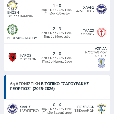
1
-
0
ΧΑΛΗΣ
Κυρ 2 Νοε 2025 11:00
ΒΑΡΥΠΕΤΡΟΥ
ΕΝΩΣΗ
Γήπεδο Καθιανών
ΘΥΕΛΛΑ ΚΑΜΙΝΙΑ
2
-
3
ΤΑΛΩΣ
Δευ 3 Νοε 2025 19:00
ΣΥΡΙΛΙΟΥ
Γήπεδο Μουρνιών
ΝΕΟΙ ΜΙΝΩΤΑΥΡΟΥ
ΑΣΠΙΔΑ
ΝΑΥΣΤΑΘΜΟΥ
2
-
0
ΙΚΑΡΟΣ
ΚΡΗΤΗΣ
Δευ 3 Νοε 2025 19:00
ΜΟΥΡΝΙΩΝ
Γήπεδο Νεροκούρου
6
η
ΑΓΩΝΙΣΤΙΚΉ
Β ΤΟΠΙΚΌ "ΖΑΓΟΥΡΑΚΗΣ
ΓΕΩΡΓΙΟΣ" (2025-2026)
0
-
6
ΧΑΛΗΣ
ΠΟΣΕΙΔΩΝ
Κυρ 9 Νοε 2025 11:00
ΒΑΡΥΠΕΤΡΟΥ
ΤΣΙΚΑΛΑΡΙΩΝ
Γήπεδο Βαρυπέτρου