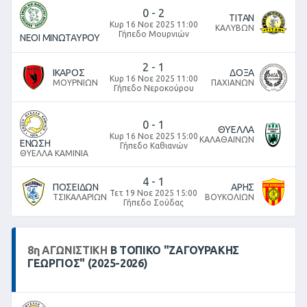
0
-
2
ΤΙΤΑΝ
Κυρ 16 Νοε 2025 11:00
ΚΑΛΥΒΩΝ
Γήπεδο Μουρνιών
ΝΕΟΙ ΜΙΝΩΤΑΥΡΟΥ
2
-
1
ΙΚΑΡΟΣ
ΔΟΞΑ
Κυρ 16 Νοε 2025 11:00
ΜΟΥΡΝΙΩΝ
ΠΑΧΙΑΝΩΝ
Γήπεδο Νεροκούρου
0
-
1
ΘΥΕΛΛΑ
Κυρ 16 Νοε 2025 15:00
ΚΑΛΑΘΑΙΝΩΝ
ΕΝΩΣΗ
Γήπεδο Καθιανών
ΘΥΕΛΛΑ ΚΑΜΙΝΙΑ
4
-
1
ΠΟΣΕΙΔΩΝ
ΑΡΗΣ
Τετ 19 Νοε 2025 15:00
ΤΣΙΚΑΛΑΡΙΩΝ
ΒΟΥΚΟΛΙΩΝ
Γήπεδο Σούδας
8
η
ΑΓΩΝΙΣΤΙΚΉ
Β ΤΟΠΙΚΌ "ΖΑΓΟΥΡΑΚΗΣ
ΓΕΩΡΓΙΟΣ" (2025-2026)