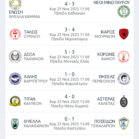
ΝΕΟΙ ΜΙΝΩΤΑΥΡΟΥ
4
-
3
Κυρ 23 Νοε 2025 11:00
ΕΝΩΣΗ
Γήπεδο Καθιανών
ΘΥΕΛΛΑ ΚΑΜΙΝΙΑ
3
-
4
ΤΑΛΩΣ
ΙΚΑΡΟΣ
Κυρ 23 Νοε 2025 11:00
ΣΥΡΙΛΙΟΥ
ΜΟΥΡΝΙΩΝ
Γήπεδο Νεροκούρου
5
-
3
ΔΟΞΑ
ΚΟΡΩΝΙΣ
Κυρ 23 Νοε 2025 11:00
ΠΑΧΙΑΝΩΝ
ΒΑΜΟΥ
Γήπεδο Μοναχής Ελιάς
1
-
0
ΧΑΛΗΣ
ΘΗΣΕΑΣ
Κυρ 23 Νοε 2025 11:00
ΒΑΡΥΠΕΤΡΟΥ
ΠΕΡΙΒΟΛΙΩΝ
Γήπεδο Βαρυπέτρου
4
-
0
ΤΙΤΑΝ
ΑΣΤΕΡΑΣ
Κυρ 23 Νοε 2025 15:00
ΚΑΛΥΒΩΝ
ΧΑΛΕΠΑΣ
Γήπεδο Νέου Χωριού
0
-
1
ΘΥΕΛΛΑ
ΠΟΣΕΙΔΩΝ
Κυρ 23 Νοε 2025 15:00
ΚΑΛΑΘΑΙΝΩΝ
ΤΣΙΚΑΛΑΡΙΩΝ
Γήπεδο Καστελίου