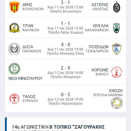
3
-
1
ΑΡΗΣ
ΑΣΤΕΡΑΣ
Κυρ 11 Ιαν 2026 15:00
ΒΟΥΚΟΛΙΩΝ
ΧΑΛΕΠΑΣ
Γήπεδο Βουκολιών
1
-
1
ΤΙΤΑΝ
ΘΥΕΛΛΑ
Κυρ 11 Ιαν 2026 15:00
ΚΑΛΥΒΩΝ
ΚΑΛΑΘΑΙΝΩΝ
Γήπεδο Νέου Χωριού
4
-
0
ΔΟΞΑ
ΠΟΣΕΙΔΩΝ
Κυρ 11 Ιαν 2026 19:00
ΠΑΧΙΑΝΩΝ
ΤΣΙΚΑΛΑΡΙΩΝ
Γήπεδο Μοναχής Ελιάς
2
-
0
ΚΟΡΩΝΙΣ
Δευ 12 Ιαν 2026 19:00
ΒΑΜΟΥ
Γήπεδο Μουρνιών
ΝΕΟΙ ΜΙΝΩΤΑΥΡΟΥ
ΕΝΩΣΗ
0
-
5
ΘΥΕΛΛΑ ΚΑΜΙΝΙΑ
ΤΑΛΩΣ
Δευ 12 Ιαν 2026 19:00
ΣΥΡΙΛΙΟΥ
Γήπεδο Νεροκούρου
14
η
ΑΓΩΝΙΣΤΙΚΉ
Β ΤΟΠΙΚΌ "ΖΑΓΟΥΡΑΚΗΣ