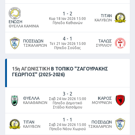
1
-
2
ΤΙΤΑΝ
Κυρ 18 Ιαν 2026 15:00
ΚΑΛΥΒΩΝ
ΕΝΩΣΗ
Γήπεδο Καθιανών
ΘΥΕΛΛΑ ΚΑΜΙΝΙΑ
4
-
1
ΠΟΣΕΙΔΩΝ
ΤΑΛΩΣ
Τετ 21 Ιαν 2026 15:00
ΤΣΙΚΑΛΑΡΙΩΝ
ΣΥΡΙΛΙΟΥ
Γήπεδο Σούδας
15
η
ΑΓΩΝΙΣΤΙΚΉ
Β ΤΟΠΙΚΌ "ΖΑΓΟΥΡΑΚΗΣ
ΓΕΩΡΓΙΟΣ" (2025-2026)
3
-
2
ΘΥΕΛΛΑ
ΙΚΑΡΟΣ
Σαβ 24 Ιαν 2026 15:00
ΚΑΛΑΘΑΙΝΩΝ
ΜΟΥΡΝΙΩΝ
Γήπεδο Δημοτικό
Στάδιο Κισσάμου
1
-
1
ΤΙΤΑΝ
ΠΟΣΕΙΔΩΝ
Σαβ 24 Ιαν 2026 15:00
ΚΑΛΥΒΩΝ
ΤΣΙΚΑΛΑΡΙΩΝ
Γήπεδο Νέου Χωριού