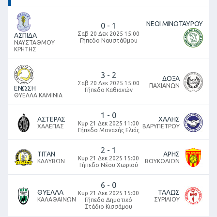
ΝΕΟΙ ΜΙΝΩΤΑΥΡΟΥ
0
-
1
Σαβ 20 Δεκ 2025 15:00
ΑΣΠΙΔΑ
Γήπεδο Ναυστάθμου
ΝΑΥΣΤΑΘΜΟΥ
ΚΡΗΤΗΣ
3
-
2
ΔΟΞΑ
Σαβ 20 Δεκ 2025 15:00
ΠΑΧΙΑΝΩΝ
ΕΝΩΣΗ
Γήπεδο Καθιανών
ΘΥΕΛΛΑ ΚΑΜΙΝΙΑ
1
-
0
ΑΣΤΕΡΑΣ
ΧΑΛΗΣ
Κυρ 21 Δεκ 2025 11:00
ΧΑΛΕΠΑΣ
ΒΑΡΥΠΕΤΡΟΥ
Γήπεδο Μοναχής Ελιάς
2
-
1
ΤΙΤΑΝ
ΑΡΗΣ
Κυρ 21 Δεκ 2025 15:00
ΚΑΛΥΒΩΝ
ΒΟΥΚΟΛΙΩΝ
Γήπεδο Νέου Χωριού
6
-
0
ΘΥΕΛΛΑ
ΤΑΛΩΣ
Κυρ 21 Δεκ 2025 15:00
ΚΑΛΑΘΑΙΝΩΝ
ΣΥΡΙΛΙΟΥ
Γήπεδο Δημοτικό
Στάδιο Κισσάμου