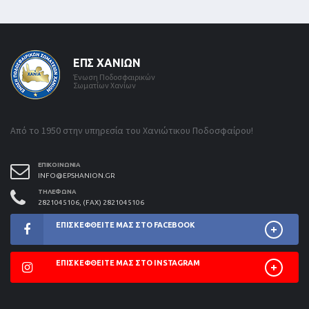
ΕΠΣ ΧΑΝΊΩΝ
Ένωση Ποδοσφαιρικών
Σωματίων Χανίων
Από το 1950 στην υπηρεσία του Χανιώτικου Ποδοσφαίρου!
ΕΠΙΚΟΙΝΩΝΊΑ
INFO@EPSHANION.GR
ΤΗΛΈΦΩΝΑ
2821045106, (FAX) 2821045106
ΕΠΙΣΚΕΦΘΕΊΤΕ ΜΑΣ ΣΤΟ FACEBOOK
ΕΠΙΣΚΕΦΘΕΊΤΕ ΜΑΣ ΣΤΟ INSTAGRAM