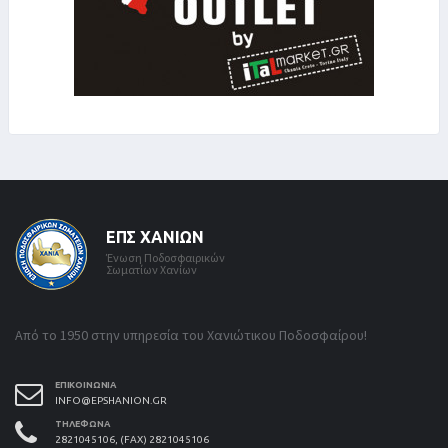
ΕΠΣ ΧΑΝΊΩΝ
Ένωση Ποδοσφαιρικών
Σωματίων Χανίων
Από το 1950 στην υπηρεσία του Χανιώτικου Ποδοσφαίρου!
ΕΠΙΚΟΙΝΩΝΊΑ
INFO@EPSHANION.GR
ΤΗΛΈΦΩΝΑ
2821045106, (FAX) 2821045106