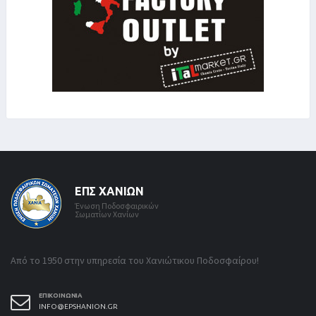
ΕΠΣ ΧΑΝΊΩΝ
Ένωση Ποδοσφαιρικών
Σωματίων Χανίων
Από το 1950 στην υπηρεσία του Χανιώτικου Ποδοσφαίρου!
ΕΠΙΚΟΙΝΩΝΊΑ
INFO@EPSHANION.GR