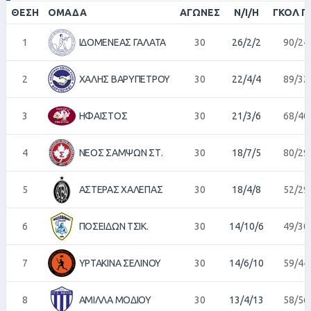
ΘΈΣΗ
ΟΜΆΔΑ
ΑΓΏΝΕΣ
Ν/Ι/Η
ΓΚΟΛ Π
1
ΙΔΟΜΕΝΕΑΣ ΓΑΛΑΤΑ
30
26/2/2
90/24
2
ΧΑΛΗΣ ΒΑΡΥΠΕΤΡΟΥ
30
22/4/4
89/32
3
ΗΦΑΙΣΤΟΣ
30
21/3/6
68/40
4
ΝΕΟΣ ΣΑΜΨΩΝ ΣΤ.
30
18/7/5
80/29
5
ΑΣΤΕΡΑΣ ΧΑΛΕΠΑΣ
30
18/4/8
52/29
6
ΠΟΣΕΙΔΩΝ ΤΣΙΚ.
30
14/10/6
49/30
7
ΥΡΤΑΚΙΝΑ ΣΕΛΙΝΟΥ
30
14/6/10
59/44
8
ΑΜΙΛΛΑ ΜΟΔΙΟΥ
30
13/4/13
58/56