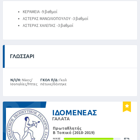
ΚΕΡΑΜΕΙΑ -9 βαθμοί
ΑΣΤΕΡΑΣ ΜΑΝΩΛΙΟΠΟΥΛΟΥ -3 βαθμοί
ΑΣΤΕΡΑΣ ΧΑΛΕΠΑΣ -3 βαθμοί
ΓΛΩΣΣΆΡΙ
Ν/Ι/Η:
Νίκες/
ΓΚΟΛ Π/Δ:
Γκολ
Ισοπαλίες/Ήττες
πέτυχε/δέχτηκε
01
ΙΔΟΜΕΝΕΑΣ
ΓΑΛΑΤΑ
Πρωταθλητής
Β Τοπικό (2018-2019)
ΝΊΚΕΣ
87%