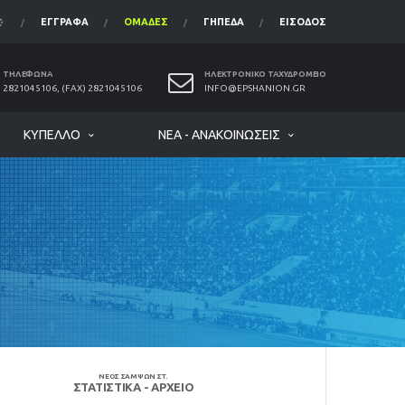
ΈΓΓΡΑΦΑ
ΟΜΆΔΕΣ
ΓΉΠΕΔΑ
ΕΊΣΟΔΟΣ
ΤΗΛΈΦΩΝΑ
ΗΛΕΚΤΡΟΝΙΚΌ ΤΑΧΥΔΡΟΜΕΊΟ
2821045106, (FAX) 2821045106
INFO@EPSHANION.GR
ΚΎΠΕΛΛΟ
ΝΈΑ - ΑΝΑΚΟΙΝΏΣΕΙΣ
ΝΕΟΣ ΣΑΜΨΩΝ ΣΤ.
ΣΤΑΤΙΣΤΙΚΆ - ΑΡΧΕΊΟ