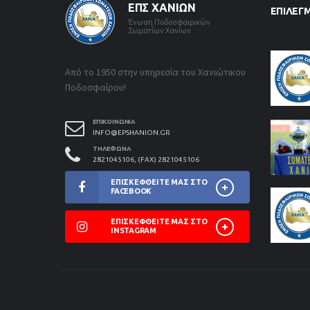
ΕΠΣ ΧΑΝΊΩΝ
ΕΠΙΛΕΓ
Ένωση Ποδοσφαιρικών
Σωματίων Χανίων
Από το 1950 στην υπηρεσία του Χανιώτικου
Ποδοσφαίρου!
ΕΠΙΚΟΙΝΩΝΊΑ
INFO@EPSHANION.GR
ΤΗΛΈΦΩΝΑ
2821045106, (FAX) 2821045106
ΕΠΙΣΚΕΦΘΕΊΤΕ ΜΑΣ ΣΤΟ
FACEBOOK
ΕΠΙΣΚΕΦΘΕΊΤΕ ΜΑΣ ΣΤΟ
INSTAGRAM