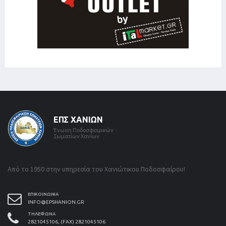
ΕΠΣ ΧΑΝΊΩΝ
Ένωση Ποδοσφαιρικών
Σωματίων Χανίων
Από το 1950 στην υπηρεσία του Χανιώτικου Ποδοσφαίρου!
ΕΠΙΚΟΙΝΩΝΊΑ
INFO@EPSHANION.GR
ΤΗΛΈΦΩΝΑ
2821045106, (FAX) 2821045106