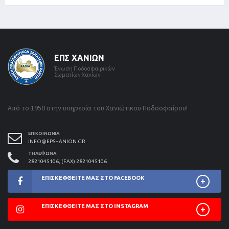
ΕΠΣ ΧΑΝΊΩΝ
Ένωση Ποδοσφαιρικών
Σωματίων Χανίων
Από το 1950 στην υπηρεσία του Χανιώτικου Ποδοσφαίρου!
ΕΠΙΚΟΙΝΩΝΊΑ
INFO@EPSHANION.GR
ΤΗΛΈΦΩΝΑ
2821045106, (FAX) 2821045106
ΕΠΙΣΚΕΦΘΕΊΤΕ ΜΑΣ ΣΤΟ FACEBOOK
ΕΠΙΣΚΕΦΘΕΊΤΕ ΜΑΣ ΣΤΟ INSTAGRAM