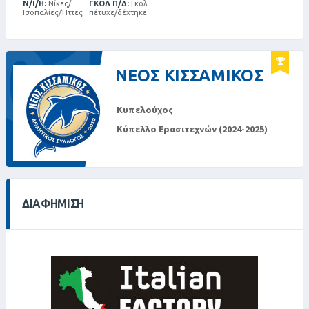
Ν/Ι/Η:
Νίκες/
ΓΚΟΛ Π/Δ:
Γκολ
Ισοπαλίες/Ήττες
πέτυχε/δέχτηκε
01
ΝΕΟΣ ΚΙΣΣΑΜΙΚΟΣ
Κυπελούχος
Κύπελλο Ερασιτεχνών (2024-2025)
ΔΙΑΦΉΜΙΣΗ