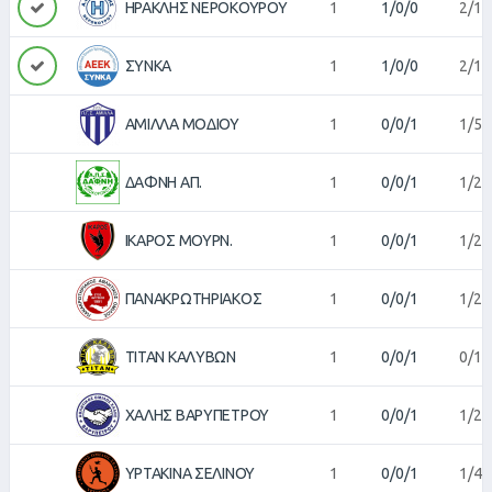
ΗΡΑΚΛΗΣ ΝΕΡΟΚΟΥΡΟΥ
1
1/0/0
2/1
ΣΥΝΚΑ
1
1/0/0
2/1
ΑΜΙΛΛΑ ΜΟΔΙΟΥ
1
0/0/1
1/5
ΔΑΦΝΗ ΑΠ.
1
0/0/1
1/2
ΙΚΑΡΟΣ ΜΟΥΡΝ.
1
0/0/1
1/2
ΠΑΝΑΚΡΩΤΗΡΙΑΚΟΣ
1
0/0/1
1/2
ΤΙΤΑΝ ΚΑΛΥΒΩΝ
1
0/0/1
0/1
ΧΑΛΗΣ ΒΑΡΥΠΕΤΡΟΥ
1
0/0/1
1/2
ΥΡΤΑΚΙΝΑ ΣΕΛΙΝΟΥ
1
0/0/1
1/4