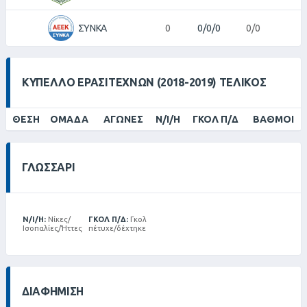
ΣΥΝΚΑ
0
0/0/0
0/0
ΚΎΠΕΛΛΟ ΕΡΑΣΙΤΕΧΝΏΝ (2018-2019) ΤΕΛΙΚΌΣ
ΘΈΣΗ
ΟΜΆΔΑ
ΑΓΏΝΕΣ
Ν/Ι/Η
ΓΚΟΛ Π/Δ
ΒΑΘΜΟΊ
ΓΛΩΣΣΆΡΙ
Ν/Ι/Η:
Νίκες/
ΓΚΟΛ Π/Δ:
Γκολ
Ισοπαλίες/Ήττες
πέτυχε/δέχτηκε
ΔΙΑΦΉΜΙΣΗ