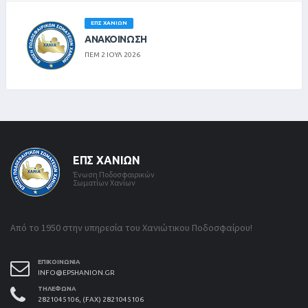
ΕΠΣ ΧΑΝΊΩΝ
ΑΝΑΚΟΙΝΩΣΗ
ΠΕΜ 2 ΙΟΥΛ 2026
ΕΠΣ ΧΑΝΊΩΝ
Ένωση Ποδοσφαιρικών
Σωματίων Χανίων
Από το 1950 στην υπηρεσία του Χανιώτικου Ποδοσφαίρου!
ΕΠΙΚΟΙΝΩΝΊΑ
INFO@EPSHANION.GR
ΤΗΛΈΦΩΝΑ
2821045106, (FAX) 2821045106