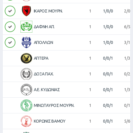
ΙΚΑΡΟΣ ΜΟΥΡΝ.
1
1/0/0
2/0
ΔΑΦΝΗ ΑΠ.
1
1/0/0
6/5
ΑΠΟΛΛΩΝ
1
1/0/0
3/1
ΑΠΤΕΡΑ
1
0/0/1
1/3
ΔΟΞΑ ΠΑΧ.
1
0/0/1
0/2
Α.Ε. ΚΥΔΩΝΙΑΣ
1
0/0/1
1/3
ΜΙΝΩΤΑΥΡΟΣ ΜΟΥΡΝ.
1
0/0/1
0/1
ΚΟΡΩΝΙΣ ΒΑΜΟΥ
1
0/0/1
5/6