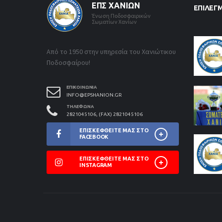
ΕΠΣ ΧΑΝΊΩΝ
ΕΠΙΛΕΓ
Ένωση Ποδοσφαιρικών
Σωματίων Χανίων
Από το 1950 στην υπηρεσία του Χανιώτικου
Ποδοσφαίρου!
ΕΠΙΚΟΙΝΩΝΊΑ
INFO@EPSHANION.GR
ΤΗΛΈΦΩΝΑ
2821045106, (FAX) 2821045106
ΕΠΙΣΚΕΦΘΕΊΤΕ ΜΑΣ ΣΤΟ
FACEBOOK
ΕΠΙΣΚΕΦΘΕΊΤΕ ΜΑΣ ΣΤΟ
INSTAGRAM