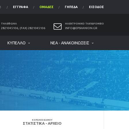
ΈΓΓΡΑΦΑ
ΟΜΆΔΕΣ
ΓΉΠΕΔΑ
ΕΊΣΟΔΟΣ
ΤΗΛΈΦΩΝΑ
ΗΛΕΚΤΡΟΝΙΚΌ ΤΑΧΥΔΡΟΜΕΊΟ
2821045106, (FAX) 2821045106
INFO@EPSHANION.GR
ΚΎΠΕΛΛΟ
ΝΈΑ - ΑΝΑΚΟΙΝΏΣΕΙΣ
ΚΟΡΩΝΙΣ ΒΑΜΟΥ
ΣΤΑΤΙΣΤΙΚΆ - ΑΡΧΕΊΟ