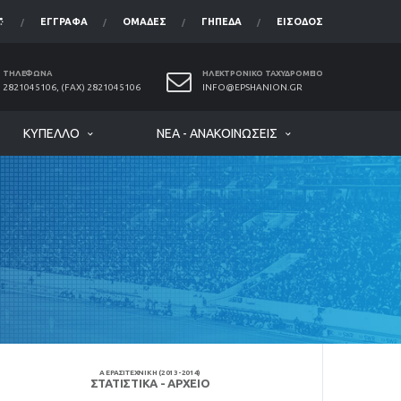
ΈΓΓΡΑΦΑ
ΟΜΆΔΕΣ
ΓΉΠΕΔΑ
ΕΊΣΟΔΟΣ
ΤΗΛΈΦΩΝΑ
ΗΛΕΚΤΡΟΝΙΚΌ ΤΑΧΥΔΡΟΜΕΊΟ
2821045106, (FAX) 2821045106
INFO@EPSHANION.GR
ΚΎΠΕΛΛΟ
ΝΈΑ - ΑΝΑΚΟΙΝΏΣΕΙΣ
Α ΕΡΑΣΙΤΕΧΝΙΚΗ (2013-2014)
ΣΤΑΤΙΣΤΙΚΆ - ΑΡΧΕΊΟ