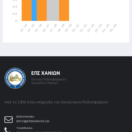
ΕΠΣ ΧΑΝΊΩΝ
Ένωση Ποδοσφαιρικών
Σωματίων Χανίων
Από το 1950 στην υπηρεσία του Χανιώτικου Ποδοσφαίρου!
ΕΠΙΚΟΙΝΩΝΊΑ
INFO@EPSHANION.GR
ΤΗΛΈΦΩΝΑ