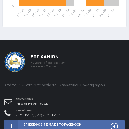
ΕΠΣ ΧΑΝΊΩΝ
Ένωση Ποδοσφαιρικών
Σωματίων Χανίων
Από το 1950 στην υπηρεσία του Χανιώτικου Ποδοσφαίρου!
ΕΠΙΚΟΙΝΩΝΊΑ
INFO@EPSHANION.GR
ΤΗΛΈΦΩΝΑ
2821045106, (FAX) 2821045106
ΕΠΙΣΚΕΦΘΕΊΤΕ ΜΑΣ ΣΤΟ FACEBOOK