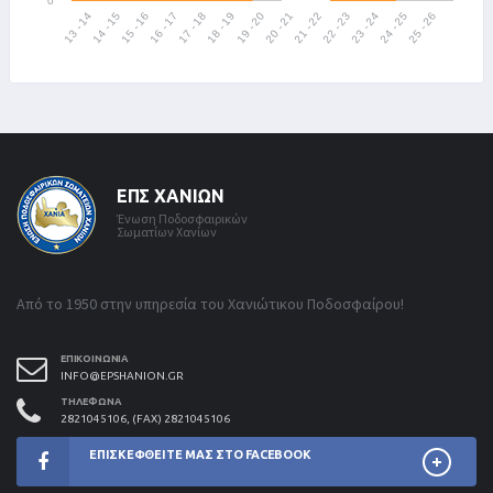
ΕΠΣ ΧΑΝΊΩΝ
Ένωση Ποδοσφαιρικών
Σωματίων Χανίων
Από το 1950 στην υπηρεσία του Χανιώτικου Ποδοσφαίρου!
ΕΠΙΚΟΙΝΩΝΊΑ
INFO@EPSHANION.GR
ΤΗΛΈΦΩΝΑ
2821045106, (FAX) 2821045106
ΕΠΙΣΚΕΦΘΕΊΤΕ ΜΑΣ ΣΤΟ FACEBOOK