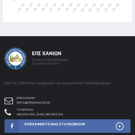
ΕΠΣ ΧΑΝΊΩΝ
Ένωση Ποδοσφαιρικών
Σωματίων Χανίων
Από το 1950 στην υπηρεσία του Χανιώτικου Ποδοσφαίρου!
ΕΠΙΚΟΙΝΩΝΊΑ
INFO@EPSHANION.GR
ΤΗΛΈΦΩΝΑ
2821045106, (FAX) 2821045106
ΕΠΙΣΚΕΦΘΕΊΤΕ ΜΑΣ ΣΤΟ FACEBOOK