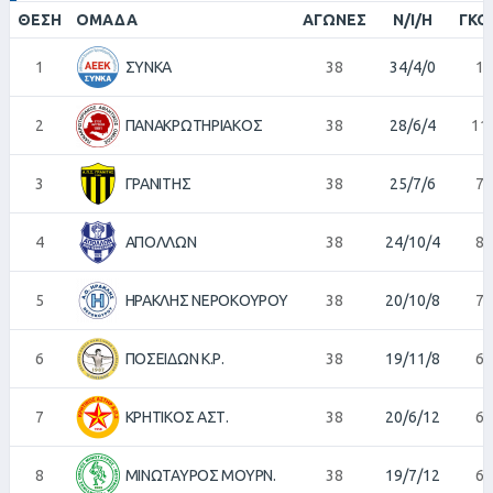
ΘΈΣΗ
ΟΜΆΔΑ
ΑΓΏΝΕΣ
Ν/Ι/Η
ΓΚΟ
1
ΣΥΝΚΑ
38
34/4/0
13
2
ΠΑΝΑΚΡΩΤΗΡΙΑΚΟΣ
38
28/6/4
11
3
ΓΡΑΝΙΤΗΣ
38
25/7/6
73
4
ΑΠΟΛΛΩΝ
38
24/10/4
84
5
ΗΡΑΚΛΗΣ ΝΕΡΟΚΟΥΡΟΥ
38
20/10/8
70
6
ΠΟΣΕΙΔΩΝ Κ.Ρ.
38
19/11/8
68
7
ΚΡΗΤΙΚΟΣ ΑΣΤ.
38
20/6/12
64
8
ΜΙΝΩΤΑΥΡΟΣ ΜΟΥΡΝ.
38
19/7/12
64