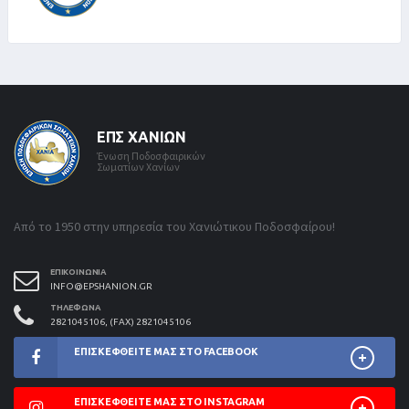
ΕΠΣ ΧΑΝΊΩΝ
Ένωση Ποδοσφαιρικών
Σωματίων Χανίων
Από το 1950 στην υπηρεσία του Χανιώτικου Ποδοσφαίρου!
ΕΠΙΚΟΙΝΩΝΊΑ
INFO@EPSHANION.GR
ΤΗΛΈΦΩΝΑ
2821045106, (FAX) 2821045106
ΕΠΙΣΚΕΦΘΕΊΤΕ ΜΑΣ ΣΤΟ FACEBOOK
ΕΠΙΣΚΕΦΘΕΊΤΕ ΜΑΣ ΣΤΟ INSTAGRAM