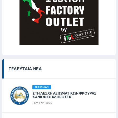
ΤΕΛΕΥΤΑΊΑ ΝΈΑ
ΕΠΣ ΧΑΝΊΩΝ
ΣΤΗ ΛΈΣΧΗ ΑΞΙΩΜΑΤΙΚΏΝ ΦΡΟΥΡΆΣ
ΧΑΝΊΩΝ ΟΙ ΚΛΗΡΏΣΕΙΣ
ΠΕΜ 6 ΑΥΓ 2026