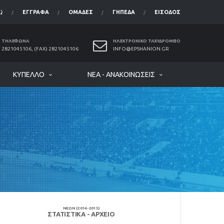
ΈΓΓΡΑΦΑ
ΟΜΆΔΕΣ
ΓΉΠΕΔΑ
ΕΊΣΟΔΟΣ
ΤΗΛΈΦΩΝΑ
ΗΛΕΚΤΡΟΝΙΚΌ ΤΑΧΥΔΡΟΜΕΊΟ
2821045106, (FAX) 2821045106
INFO@EPSHANION.GR
ΚΎΠΕΛΛΟ
ΝΈΑ - ΑΝΑΚΟΙΝΏΣΕΙΣ
ΝΕΩΝ (2014-2015)
ΣΤΑΤΙΣΤΙΚΆ - ΑΡΧΕΊΟ