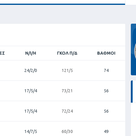
ΕΣ
Ν/Ι/Η
ΓΚΟΛ Π/Δ
ΒΑΘΜΟΊ
24/2/0
121/5
74
17/5/4
73/21
56
17/5/4
72/24
56
14/7/5
60/30
49