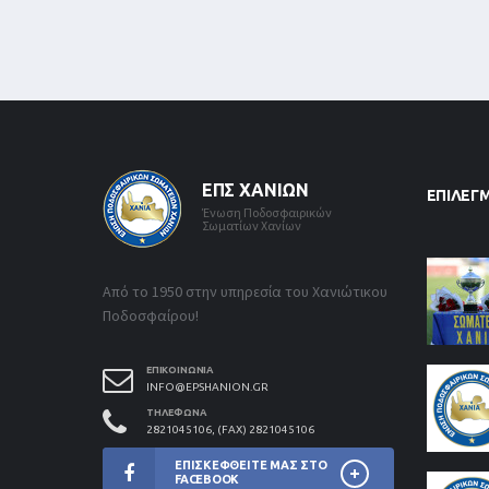
ΕΠΣ ΧΑΝΊΩΝ
ΕΠΙΛΕΓ
Ένωση Ποδοσφαιρικών
Σωματίων Χανίων
Από το 1950 στην υπηρεσία του Χανιώτικου
Ποδοσφαίρου!
ΕΠΙΚΟΙΝΩΝΊΑ
INFO@EPSHANION.GR
ΤΗΛΈΦΩΝΑ
2821045106, (FAX) 2821045106
ΕΠΙΣΚΕΦΘΕΊΤΕ ΜΑΣ ΣΤΟ
FACEBOOK