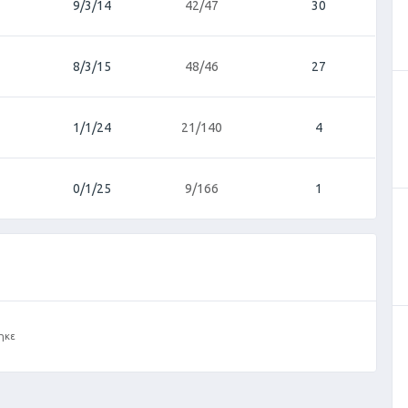
9/3/14
42/47
30
8/3/15
48/46
27
1/1/24
21/140
4
0/1/25
9/166
1
ηκε