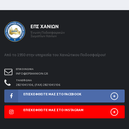
ΕΠΣ ΧΑΝΊΩΝ
Ένωση Ποδοσφαιρικών
Σωματίων Χανίων
Από το 1950 στην υπηρεσία του Χανιώτικου Ποδοσφαίρου!
ΕΠΙΚΟΙΝΩΝΊΑ
INFO@EPSHANION.GR
ΤΗΛΈΦΩΝΑ
2821045106, (FAX) 2821045106
ΕΠΙΣΚΕΦΘΕΊΤΕ ΜΑΣ ΣΤΟ FACEBOOK
ΕΠΙΣΚΕΦΘΕΊΤΕ ΜΑΣ ΣΤΟ INSTAGRAM