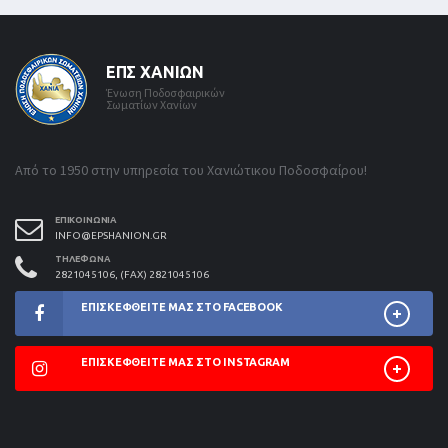
ΕΠΣ ΧΑΝΊΩΝ
Ένωση Ποδοσφαιρικών
Σωματίων Χανίων
Από το 1950 στην υπηρεσία του Χανιώτικου Ποδοσφαίρου!
ΕΠΙΚΟΙΝΩΝΊΑ
INFO@EPSHANION.GR
ΤΗΛΈΦΩΝΑ
2821045106, (FAX) 2821045106
ΕΠΙΣΚΕΦΘΕΊΤΕ ΜΑΣ ΣΤΟ FACEBOOK
ΕΠΙΣΚΕΦΘΕΊΤΕ ΜΑΣ ΣΤΟ INSTAGRAM