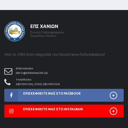
ΕΠΣ ΧΑΝΊΩΝ
Ένωση Ποδοσφαιρικών
Σωματίων Χανίων
Από το 1950 στην υπηρεσία του Χανιώτικου Ποδοσφαίρου!
ΕΠΙΚΟΙΝΩΝΊΑ
INFO@EPSHANION.GR
ΤΗΛΈΦΩΝΑ
2821045106, (FAX) 2821045106
ΕΠΙΣΚΕΦΘΕΊΤΕ ΜΑΣ ΣΤΟ FACEBOOK
ΕΠΙΣΚΕΦΘΕΊΤΕ ΜΑΣ ΣΤΟ INSTAGRAM