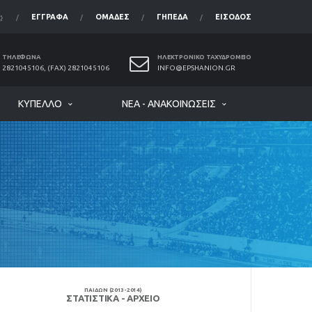
ΈΓΓΡΑΦΑ
ΟΜΆΔΕΣ
ΓΉΠΕΔΑ
ΕΊΣΟΔΟΣ
ΤΗΛΈΦΩΝΑ
ΗΛΕΚΤΡΟΝΙΚΌ ΤΑΧΥΔΡΟΜΕΊΟ
2821045106, (FAX) 2821045106
INFO@EPSHANION.GR
ΚΎΠΕΛΛΟ
ΝΈΑ - ΑΝΑΚΟΙΝΏΣΕΙΣ
ΠΑΙΔΩΝ (2013-2014)
ΣΤΑΤΙΣΤΙΚΆ - ΑΡΧΕΊΟ