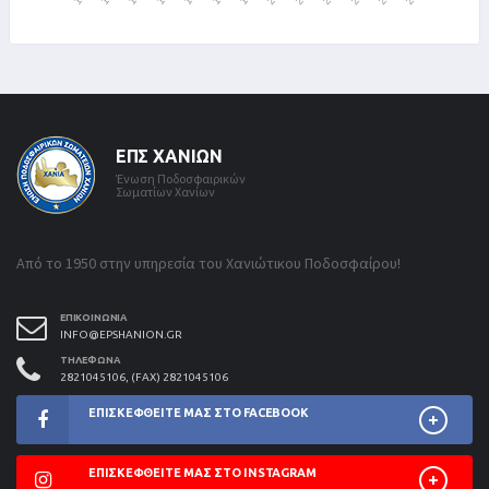
ΕΠΣ ΧΑΝΊΩΝ
Ένωση Ποδοσφαιρικών
Σωματίων Χανίων
Από το 1950 στην υπηρεσία του Χανιώτικου Ποδοσφαίρου!
ΕΠΙΚΟΙΝΩΝΊΑ
INFO@EPSHANION.GR
ΤΗΛΈΦΩΝΑ
2821045106, (FAX) 2821045106
ΕΠΙΣΚΕΦΘΕΊΤΕ ΜΑΣ ΣΤΟ FACEBOOK
ΕΠΙΣΚΕΦΘΕΊΤΕ ΜΑΣ ΣΤΟ INSTAGRAM