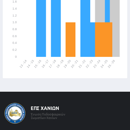
ΕΠΣ ΧΑΝΊΩΝ
Ένωση Ποδοσφαιρικών
Σωματίων Χανίων