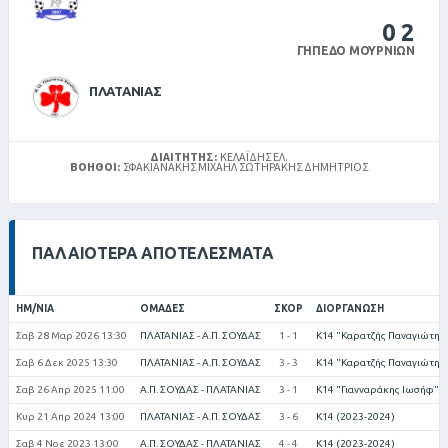
0
2
ΓΉΠΕΔΟ ΜΟΥΡΝΙΏΝ
ΠΛΑΤΑΝΙΑΣ
ΔΙΑΙΤΗΤΉΣ:
ΚΕΛΑΪΔΉΣ ΕΛ.
ΒΟΗΘΟΊ:
ΣΦΑΚΙΑΝΑΚΗΣ ΜΙΧΑΗΛ ΣΩΤΗΡΑΚΗΣ ΔΗΜΗΤΡΙΟΣ
ΠΑΛΑΙΌΤΕΡΑ ΑΠΟΤΕΛΈΣΜΑΤΑ
ΗΜ/ΝΊΑ
ΟΜΆΔΕΣ
ΣΚΟΡ
ΔΙΟΡΓΆΝΩΣΗ
Σαβ 28 Μαρ 2026 13:30
ΠΛΑΤΑΝΙΑΣ - Α.Π. ΣΟΥΔΑΣ
1 - 1
Κ14 "Καρατζής Παναγιώτης"
Σαβ 6 Δεκ 2025 13:30
ΠΛΑΤΑΝΙΑΣ - Α.Π. ΣΟΥΔΑΣ
3 - 3
Κ14 "Καρατζής Παναγιώτης"
Σαβ 26 Απρ 2025 11:00
Α.Π. ΣΟΥΔΑΣ - ΠΛΑΤΑΝΙΑΣ
3 - 1
Κ14 "Γιανναράκης Ιωσήφ" (
Κυρ 21 Απρ 2024 13:00
ΠΛΑΤΑΝΙΑΣ - Α.Π. ΣΟΥΔΑΣ
3 - 6
Κ14 (2023-2024)
Σαβ 4 Νοε 2023 13:00
Α.Π. ΣΟΥΔΑΣ - ΠΛΑΤΑΝΙΑΣ
4 - 4
Κ14 (2023-2024)