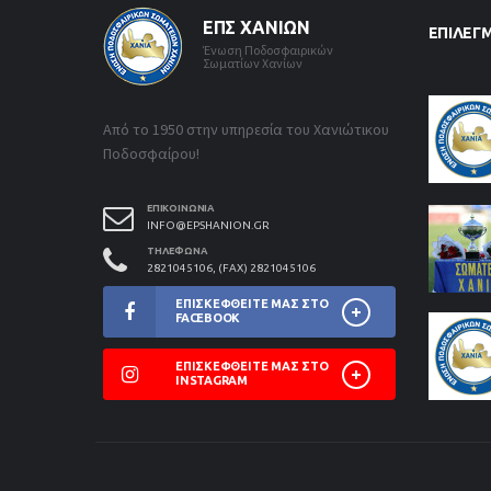
ΕΠΣ ΧΑΝΊΩΝ
ΕΠΙΛΕΓ
Ένωση Ποδοσφαιρικών
Σωματίων Χανίων
Από το 1950 στην υπηρεσία του Χανιώτικου
Ποδοσφαίρου!
ΕΠΙΚΟΙΝΩΝΊΑ
INFO@EPSHANION.GR
ΤΗΛΈΦΩΝΑ
2821045106, (FAX) 2821045106
ΕΠΙΣΚΕΦΘΕΊΤΕ ΜΑΣ ΣΤΟ
FACEBOOK
ΕΠΙΣΚΕΦΘΕΊΤΕ ΜΑΣ ΣΤΟ
INSTAGRAM