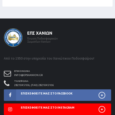
ΕΠΣ ΧΑΝΊΩΝ
Ένωση Ποδοσφαιρικών
Σωματίων Χανίων
Από το 1950 στην υπηρεσία του Χανιώτικου Ποδοσφαίρου!
ΕΠΙΚΟΙΝΩΝΊΑ
INFO@EPSHANION.GR
ΤΗΛΈΦΩΝΑ
2821045106, (FAX) 2821045106
ΕΠΙΣΚΕΦΘΕΊΤΕ ΜΑΣ ΣΤΟ FACEBOOK
ΕΠΙΣΚΕΦΘΕΊΤΕ ΜΑΣ ΣΤΟ INSTAGRAM