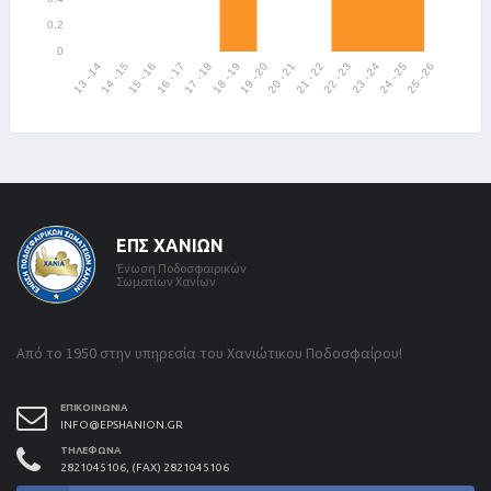
ΕΠΣ ΧΑΝΊΩΝ
Ένωση Ποδοσφαιρικών
Σωματίων Χανίων
Από το 1950 στην υπηρεσία του Χανιώτικου Ποδοσφαίρου!
ΕΠΙΚΟΙΝΩΝΊΑ
INFO@EPSHANION.GR
ΤΗΛΈΦΩΝΑ
2821045106, (FAX) 2821045106