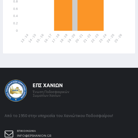
ΕΠΣ ΧΑΝΊΩΝ
Ένωση Ποδοσφαιρικών
Σωματίων Χανίων
Από το 1950 στην υπηρεσία του Χανιώτικου Ποδοσφαίρου!
ΕΠΙΚΟΙΝΩΝΊΑ
INFO@EPSHANION.GR