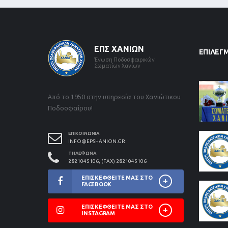
ΕΠΣ ΧΑΝΊΩΝ
ΕΠΙΛΕΓ
Ένωση Ποδοσφαιρικών
Σωματίων Χανίων
Από το 1950 στην υπηρεσία του Χανιώτικου
Ποδοσφαίρου!
ΕΠΙΚΟΙΝΩΝΊΑ
INFO@EPSHANION.GR
ΤΗΛΈΦΩΝΑ
2821045106, (FAX) 2821045106
ΕΠΙΣΚΕΦΘΕΊΤΕ ΜΑΣ ΣΤΟ
FACEBOOK
ΕΠΙΣΚΕΦΘΕΊΤΕ ΜΑΣ ΣΤΟ
INSTAGRAM