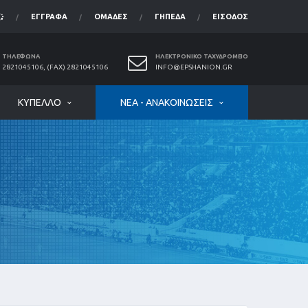
ΈΓΓΡΑΦΑ
ΟΜΆΔΕΣ
ΓΉΠΕΔΑ
ΕΊΣΟΔΟΣ
ΤΗΛΈΦΩΝΑ
ΗΛΕΚΤΡΟΝΙΚΌ ΤΑΧΥΔΡΟΜΕΊΟ
2821045106, (FAX) 2821045106
INFO@EPSHANION.GR
ΚΎΠΕΛΛΟ
ΝΈΑ - ΑΝΑΚΟΙΝΏΣΕΙΣ