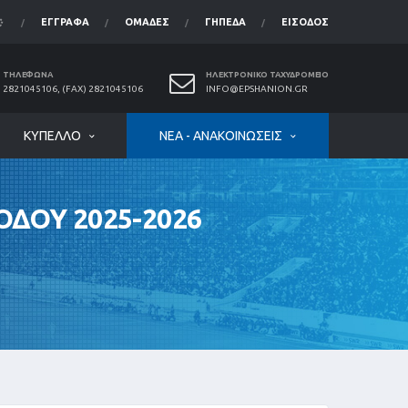
ΈΓΓΡΑΦΑ
ΟΜΆΔΕΣ
ΓΉΠΕΔΑ
ΕΊΣΟΔΟΣ
ΤΗΛΈΦΩΝΑ
ΗΛΕΚΤΡΟΝΙΚΌ ΤΑΧΥΔΡΟΜΕΊΟ
2821045106, (FAX) 2821045106
INFO@EPSHANION.GR
ΚΎΠΕΛΛΟ
ΝΈΑ - ΑΝΑΚΟΙΝΏΣΕΙΣ
ΔΟΥ 2025-2026