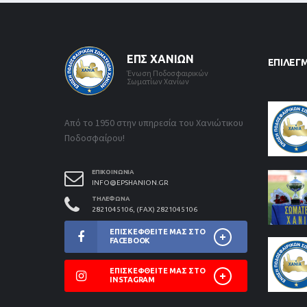
ΕΠΣ ΧΑΝΊΩΝ
ΕΠΙΛΕΓ
Ένωση Ποδοσφαιρικών
Σωματίων Χανίων
Από το 1950 στην υπηρεσία του Χανιώτικου
Ποδοσφαίρου!
ΕΠΙΚΟΙΝΩΝΊΑ
INFO@EPSHANION.GR
ΤΗΛΈΦΩΝΑ
2821045106, (FAX) 2821045106
ΕΠΙΣΚΕΦΘΕΊΤΕ ΜΑΣ ΣΤΟ
FACEBOOK
ΕΠΙΣΚΕΦΘΕΊΤΕ ΜΑΣ ΣΤΟ
INSTAGRAM