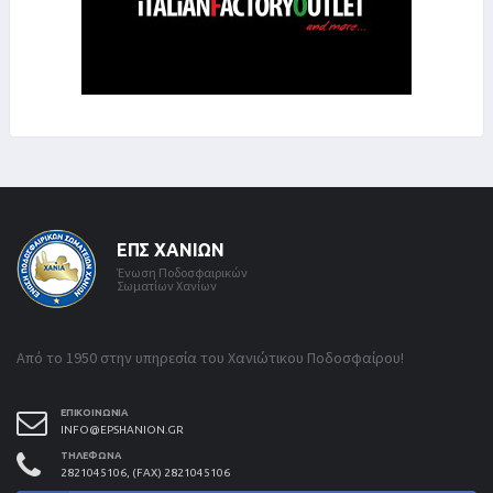
ΕΠΣ ΧΑΝΊΩΝ
Ένωση Ποδοσφαιρικών
Σωματίων Χανίων
Από το 1950 στην υπηρεσία του Χανιώτικου Ποδοσφαίρου!
ΕΠΙΚΟΙΝΩΝΊΑ
INFO@EPSHANION.GR
ΤΗΛΈΦΩΝΑ
2821045106, (FAX) 2821045106