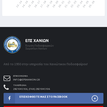
ΕΠΣ ΧΑΝΊΩΝ
Ένωση Ποδοσφαιρικών
Σωματίων Χανίων
Από το 1950 στην υπηρεσία του Χανιώτικου Ποδοσφαίρου!
ΕΠΙΚΟΙΝΩΝΊΑ
INFO@EPSHANION.GR
ΤΗΛΈΦΩΝΑ
2821045106, (FAX) 2821045106
ΕΠΙΣΚΕΦΘΕΊΤΕ ΜΑΣ ΣΤΟ FACEBOOK