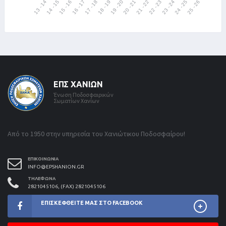
ΕΠΣ ΧΑΝΊΩΝ
Ένωση Ποδοσφαιρικών
Σωματίων Χανίων
Από το 1950 στην υπηρεσία του Χανιώτικου Ποδοσφαίρου!
ΕΠΙΚΟΙΝΩΝΊΑ
INFO@EPSHANION.GR
ΤΗΛΈΦΩΝΑ
2821045106, (FAX) 2821045106
ΕΠΙΣΚΕΦΘΕΊΤΕ ΜΑΣ ΣΤΟ FACEBOOK