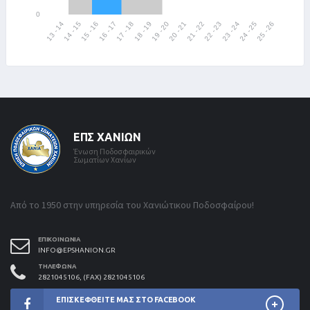
ΕΠΣ ΧΑΝΊΩΝ
Ένωση Ποδοσφαιρικών
Σωματίων Χανίων
Από το 1950 στην υπηρεσία του Χανιώτικου Ποδοσφαίρου!
ΕΠΙΚΟΙΝΩΝΊΑ
INFO@EPSHANION.GR
ΤΗΛΈΦΩΝΑ
2821045106, (FAX) 2821045106
ΕΠΙΣΚΕΦΘΕΊΤΕ ΜΑΣ ΣΤΟ FACEBOOK