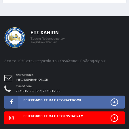
ΕΠΣ ΧΑΝΊΩΝ
Ένωση Ποδοσφαιρικών
Σωματίων Χανίων
Από το 1950 στην υπηρεσία του Χανιώτικου Ποδοσφαίρου!
ΕΠΙΚΟΙΝΩΝΊΑ
INFO@EPSHANION.GR
ΤΗΛΈΦΩΝΑ
2821045106, (FAX) 2821045106
ΕΠΙΣΚΕΦΘΕΊΤΕ ΜΑΣ ΣΤΟ FACEBOOK
ΕΠΙΣΚΕΦΘΕΊΤΕ ΜΑΣ ΣΤΟ INSTAGRAM