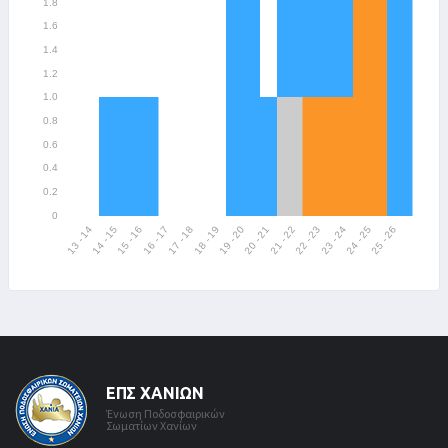
ΕΠΣ ΧΑΝΊΩΝ
Ένωση Ποδοσφαιρικών
Σωματίων Χανίων