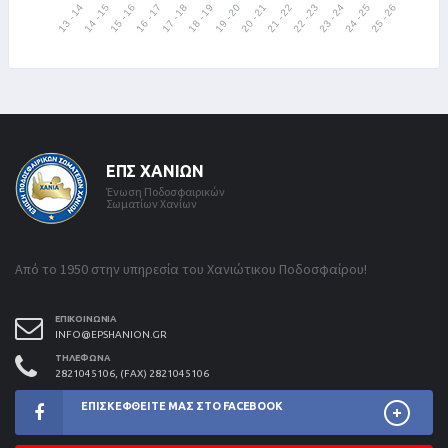
ΕΠΣ ΧΑΝΊΩΝ
Ένωση Ποδοσφαιρικών
Σωματίων Χανίων
Από το 1950 στην υπηρεσία του Χανιώτικου Ποδοσφαίρου!
ΕΠΙΚΟΙΝΩΝΊΑ
INFO@EPSHANION.GR
ΤΗΛΈΦΩΝΑ
2821045106, (FAX) 2821045106
ΕΠΙΣΚΕΦΘΕΊΤΕ ΜΑΣ ΣΤΟ FACEBOOK