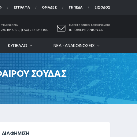
ΈΓΓΡΑΦΑ
ΟΜΆΔΕΣ
ΓΉΠΕΔΑ
ΕΊΣΟΔΟΣ
ΤΗΛΈΦΩΝΑ
ΗΛΕΚΤΡΟΝΙΚΌ ΤΑΧΥΔΡΟΜΕΊΟ
2821045106, (FAX) 2821045106
INFO@EPSHANION.GR
ΚΎΠΕΛΛΟ
ΝΈΑ - ΑΝΑΚΟΙΝΏΣΕΙΣ
ΦΑΙΡΟΥ ΣΟΥΔΑΣ
ΔΙΑΦΉΜΙΣΗ