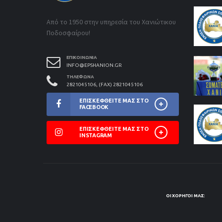
Από το 1950 στην υπηρεσία του Χανιώτικου
Ποδοσφαίρου!
ΕΠΙΚΟΙΝΩΝΊΑ
INFO@EPSHANION.GR
ΤΗΛΈΦΩΝΑ
2821045106, (FAX) 2821045106
ΕΠΙΣΚΕΦΘΕΊΤΕ ΜΑΣ ΣΤΟ
FACEBOOK
ΕΠΙΣΚΕΦΘΕΊΤΕ ΜΑΣ ΣΤΟ
INSTAGRAM
ΟΙ ΧΟΡΗΓΟΊ ΜΑΣ: