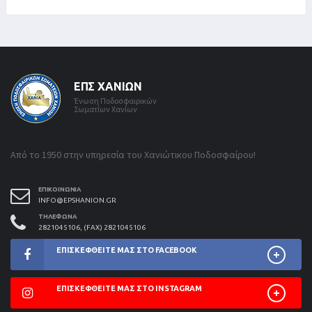
ΕΠΣ ΧΑΝΊΩΝ
Ένωση Ποδοσφαιρικών
Σωματίων Χανίων
Από το 1950 στην υπηρεσία του Χανιώτικου Ποδοσφαίρου!
ΕΠΙΚΟΙΝΩΝΊΑ
INFO@EPSHANION.GR
ΤΗΛΈΦΩΝΑ
2821045106, (FAX) 2821045106
ΕΠΙΣΚΕΦΘΕΊΤΕ ΜΑΣ ΣΤΟ FACEBOOK
ΕΠΙΣΚΕΦΘΕΊΤΕ ΜΑΣ ΣΤΟ INSTAGRAM