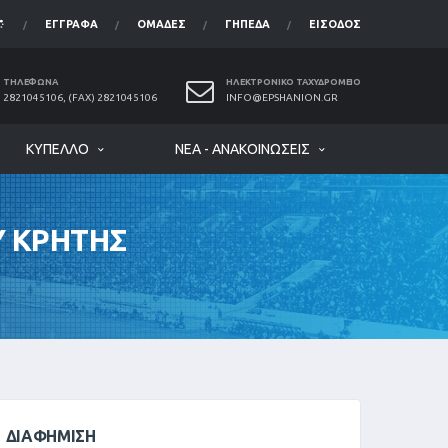
ΈΓΓΡΑΦΑ
ΟΜΆΔΕΣ
ΓΉΠΕΔΑ
ΕΊΣΟΔΟΣ
ΤΗΛΈΦΩΝΑ
ΗΛΕΚΤΡΟΝΙΚΌ ΤΑΧΥΔΡΟΜΕΊΟ
2821045106, (FAX) 2821045106
INFO@EPSHANION.GR
ΚΎΠΕΛΛΟ
ΝΈΑ - ΑΝΑΚΟΙΝΏΣΕΙΣ
Υ ΚΡΗΤΗΣ
ΔΙΑΦΉΜΙΣΗ