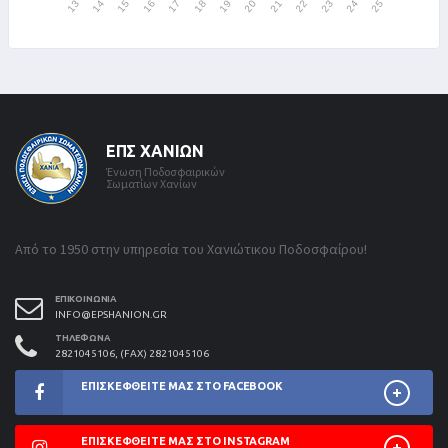
ΕΠΣ ΧΑΝΊΩΝ
Ένωση Ποδοσφαιρικών
Σωματίων Χανίων
Από το 1950 στην υπηρεσία του Χανιώτικου Ποδοσφαίρου!
ΕΠΙΚΟΙΝΩΝΊΑ
INFO@EPSHANION.GR
ΤΗΛΈΦΩΝΑ
2821045106, (FAX) 2821045106
ΕΠΙΣΚΕΦΘΕΊΤΕ ΜΑΣ ΣΤΟ FACEBOOK
ΕΠΙΣΚΕΦΘΕΊΤΕ ΜΑΣ ΣΤΟ INSTAGRAM