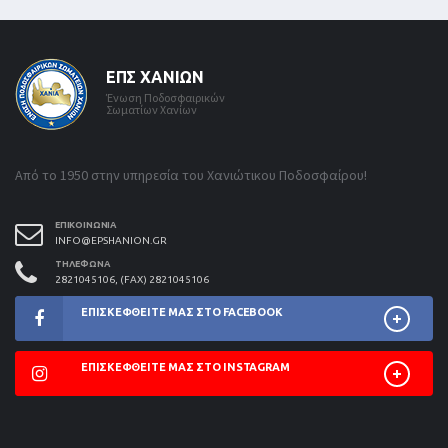
ΕΠΣ ΧΑΝΊΩΝ
Ένωση Ποδοσφαιρικών
Σωματίων Χανίων
Από το 1950 στην υπηρεσία του Χανιώτικου Ποδοσφαίρου!
ΕΠΙΚΟΙΝΩΝΊΑ
INFO@EPSHANION.GR
ΤΗΛΈΦΩΝΑ
2821045106, (FAX) 2821045106
ΕΠΙΣΚΕΦΘΕΊΤΕ ΜΑΣ ΣΤΟ FACEBOOK
ΕΠΙΣΚΕΦΘΕΊΤΕ ΜΑΣ ΣΤΟ INSTAGRAM