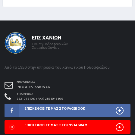
ΕΠΣ ΧΑΝΊΩΝ
Ένωση Ποδοσφαιρικών
Σωματίων Χανίων
Από το 1950 στην υπηρεσία του Χανιώτικου Ποδοσφαίρου!
ΕΠΙΚΟΙΝΩΝΊΑ
INFO@EPSHANION.GR
ΤΗΛΈΦΩΝΑ
2821045106, (FAX) 2821045106
ΕΠΙΣΚΕΦΘΕΊΤΕ ΜΑΣ ΣΤΟ FACEBOOK
ΕΠΙΣΚΕΦΘΕΊΤΕ ΜΑΣ ΣΤΟ INSTAGRAM