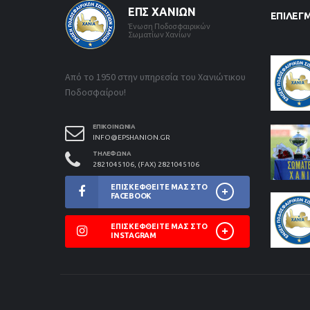
ΕΠΣ ΧΑΝΊΩΝ
ΕΠΙΛΕΓ
Ένωση Ποδοσφαιρικών
Σωματίων Χανίων
Από το 1950 στην υπηρεσία του Χανιώτικου
Ποδοσφαίρου!
ΕΠΙΚΟΙΝΩΝΊΑ
INFO@EPSHANION.GR
ΤΗΛΈΦΩΝΑ
2821045106, (FAX) 2821045106
ΕΠΙΣΚΕΦΘΕΊΤΕ ΜΑΣ ΣΤΟ
FACEBOOK
ΕΠΙΣΚΕΦΘΕΊΤΕ ΜΑΣ ΣΤΟ
INSTAGRAM