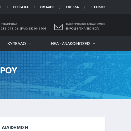
ΈΓΓΡΑΦΑ
ΟΜΆΔΕΣ
ΓΉΠΕΔΑ
ΕΊΣΟΔΟΣ
ΤΗΛΈΦΩΝΑ
ΗΛΕΚΤΡΟΝΙΚΌ ΤΑΧΥΔΡΟΜΕΊΟ
2821045106, (FAX) 2821045106
INFO@EPSHANION.GR
ΚΎΠΕΛΛΟ
ΝΈΑ - ΑΝΑΚΟΙΝΏΣΕΙΣ
ΥΡΟΥ
ΔΙΑΦΉΜΙΣΗ