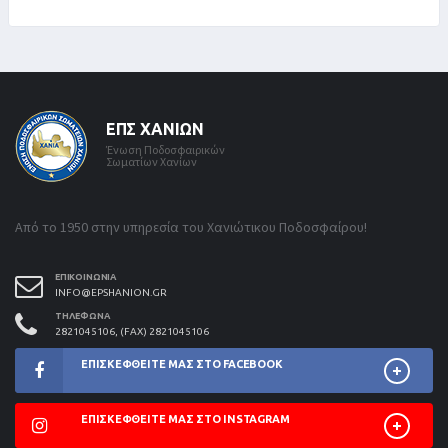
ΕΠΣ ΧΑΝΊΩΝ
Ένωση Ποδοσφαιρικών
Σωματίων Χανίων
Από το 1950 στην υπηρεσία του Χανιώτικου Ποδοσφαίρου!
ΕΠΙΚΟΙΝΩΝΊΑ
INFO@EPSHANION.GR
ΤΗΛΈΦΩΝΑ
2821045106, (FAX) 2821045106
ΕΠΙΣΚΕΦΘΕΊΤΕ ΜΑΣ ΣΤΟ FACEBOOK
ΕΠΙΣΚΕΦΘΕΊΤΕ ΜΑΣ ΣΤΟ INSTAGRAM