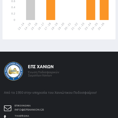
ΕΠΣ ΧΑΝΊΩΝ
Ένωση Ποδοσφαιρικών
Σωματίων Χανίων
Από το 1950 στην υπηρεσία του Χανιώτικου Ποδοσφαίρου!
ΕΠΙΚΟΙΝΩΝΊΑ
INFO@EPSHANION.GR
ΤΗΛΈΦΩΝΑ