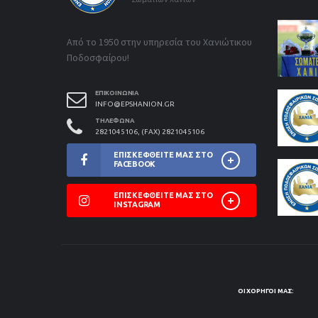
Από το 1950 στην υπηρεσία του Χανιώτικου
Ποδοσφαίρου!
ΕΠΙΚΟΙΝΩΝΊΑ
INFO@EPSHANION.GR
ΤΗΛΈΦΩΝΑ
2821045106, (FAX) 2821045106
ΕΠΙΣΚΕΦΘΕΊΤΕ ΜΑΣ ΣΤΟ
FACEBOOK
ΕΠΙΣΚΕΦΘΕΊΤΕ ΜΑΣ ΣΤΟ
INSTAGRAM
ΟΙ ΧΟΡΗΓΟΊ ΜΑΣ: