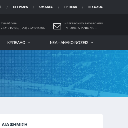
ΈΓΓΡΑΦΑ
ΟΜΆΔΕΣ
ΓΉΠΕΔΑ
ΕΊΣΟΔΟΣ
ΤΗΛΈΦΩΝΑ
ΗΛΕΚΤΡΟΝΙΚΌ ΤΑΧΥΔΡΟΜΕΊΟ
2821045106, (FAX) 2821045106
INFO@EPSHANION.GR
ΚΎΠΕΛΛΟ
ΝΈΑ - ΑΝΑΚΟΙΝΏΣΕΙΣ
ΔΙΑΦΉΜΙΣΗ