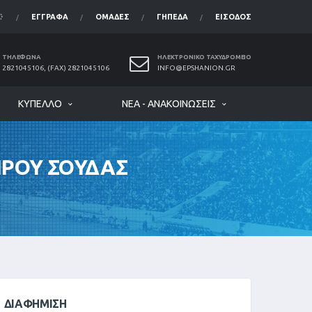
ΈΓΓΡΑΦΑ
ΟΜΆΔΕΣ
ΓΉΠΕΔΑ
ΕΊΣΟΔΟΣ
ΤΗΛΈΦΩΝΑ
ΗΛΕΚΤΡΟΝΙΚΌ ΤΑΧΥΔΡΟΜΕΊΟ
2821045106, (FAX) 2821045106
INFO@EPSHANION.GR
ΚΎΠΕΛΛΟ
ΝΈΑ - ΑΝΑΚΟΙΝΏΣΕΙΣ
ΙΡΟΥ ΣΟΥΔΑΣ
ΔΙΑΦΉΜΙΣΗ