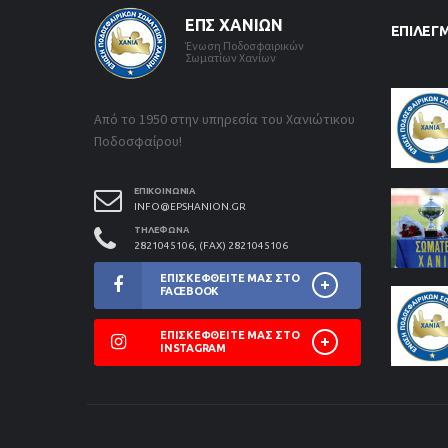
ΕΠΣ ΧΑΝΊΩΝ
ΕΠΙΛΕΓ
Ένωση Ποδοσφαιρικών
Σωματίων Χανίων
Από το 1950 στην υπηρεσία του Χανιώτικου
Ποδοσφαίρου!
ΕΠΙΚΟΙΝΩΝΊΑ
INFO@EPSHANION.GR
ΤΗΛΈΦΩΝΑ
2821045106, (FAX) 2821045106
ΕΠΙΣΚΕΦΘΕΊΤΕ ΜΑΣ ΣΤΟ
FACEBOOK
ΕΠΙΣΚΕΦΘΕΊΤΕ ΜΑΣ ΣΤΟ
INSTAGRAM