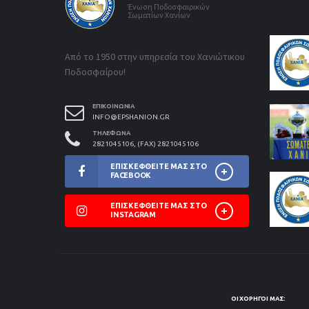
Ένωση Ποδοσφαιρικών
Σωματίων Χανίων
Από το 1950 στην υπηρεσία του Χανιώτικου
Ποδοσφαίρου!
ΕΠΙΚΟΙΝΩΝΊΑ
INFO@EPSHANION.GR
ΤΗΛΈΦΩΝΑ
2821045106, (FAX) 2821045106
ΕΠΙΣΚΕΦΘΕΊΤΕ ΜΑΣ ΣΤΟ
FACEBOOK
ΕΠΙΣΚΕΦΘΕΊΤΕ ΜΑΣ ΣΤΟ
INSTAGRAM
ΟΙ ΧΟΡΗΓΟΊ ΜΑΣ: