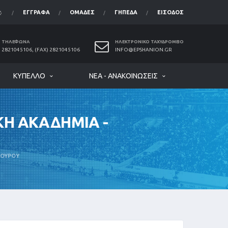
ΈΓΓΡΑΦΑ
ΟΜΆΔΕΣ
ΓΉΠΕΔΑ
ΕΊΣΟΔΟΣ
ΤΗΛΈΦΩΝΑ
ΗΛΕΚΤΡΟΝΙΚΌ ΤΑΧΥΔΡΟΜΕΊΟ
2821045106, (FAX) 2821045106
INFO@EPSHANION.GR
ΚΎΠΕΛΛΟ
ΝΈΑ - ΑΝΑΚΟΙΝΏΣΕΙΣ
ΚΗ ΑΚΑΔΗΜΙΑ -
ΚΟΥΡΟΥ